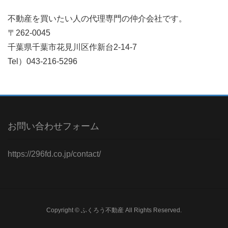
不動産を買いたい人の代理専門の仲介会社です。
〒262-0045
千葉県千葉市花見川区作新台2-14-7
Tel）043-216-5296
お問い合わせフォーム
https://296fd.co.jp/contact/
Copyright © ふくろう不動産 All Rights Reserved.