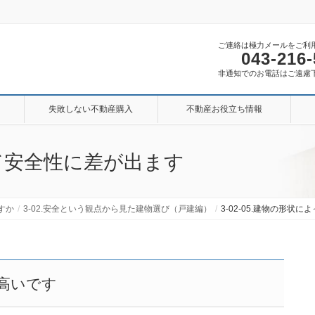
ご連絡は極力メールをご利
043-216
非通知でのお電話はご遠慮
失敗しない不動産購入
不動産お役立ち情報
よって安全性に差が出ます
すか
3-02.安全という観点から見た建物選び（戸建編）
3-02-05.建物の形状
高いです