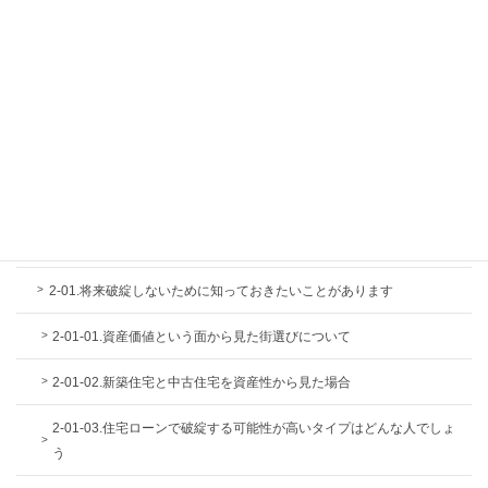
失敗しない不動産購入
第1章.家を購入するとはどういうことかをもう１度考えまし
ょう
1-01.家を買うか買わないか迷っている人に
1-02.戸建かマンションかは生活スタイルによりますが…
第2章.最終的に安く済む住まいを手に入れるには
2-01.将来破綻しないために知っておきたいことがあります
2-01-01.資産価値という面から見た街選びについて
2-01-02.新築住宅と中古住宅を資産性から見た場合
2-01-03.住宅ローンで破綻する可能性が高いタイプはどんな人でしょ
う