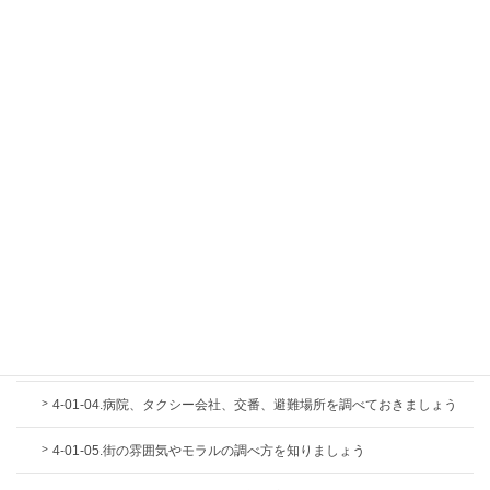
3-03-06.マンションの水廻りや設備の変更には制限があります
3-03-07.中古マンションは外壁にも注意を払います
3-03-08.中古マンションでは共用廊下や階段で管理状況を確認します
第4章.その住まいは快適ですか
4-01.快適という観点から見た土地選び
4-01-01.通勤経路や通勤電車についての調べ方を知りましょう
4-01-02.公園と図書館が近くにあると重宝します
4-01-03.スーパーやコンビニや本屋さんでチェックできることがあり
ます
4-01-04.病院、タクシー会社、交番、避難場所を調べておきましょう
4-01-05.街の雰囲気やモラルの調べ方を知りましょう