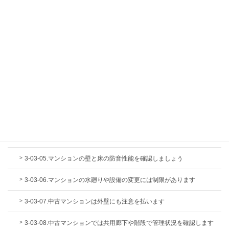
3-02-24.換気設備についても簡単にチェックしましょう
3-03.安全という観点から見たマンション選び
3-03-01.マンション特有の登記簿の見かたを知っておきましょう
3-03-02.マンションの共用部分と専有部分の違いと注意点を知りまし
ょう
3-03-03.中古マンションは定期調査報告書をチェックしましょう
3-03-04.マンションの竣工図書で防音性や管理状況を確認しましょう
3-03-05.マンションの壁と床の防音性能を確認しましょう
3-03-06.マンションの水廻りや設備の変更には制限があります
3-03-07.中古マンションは外壁にも注意を払います
3-03-08.中古マンションでは共用廊下や階段で管理状況を確認します