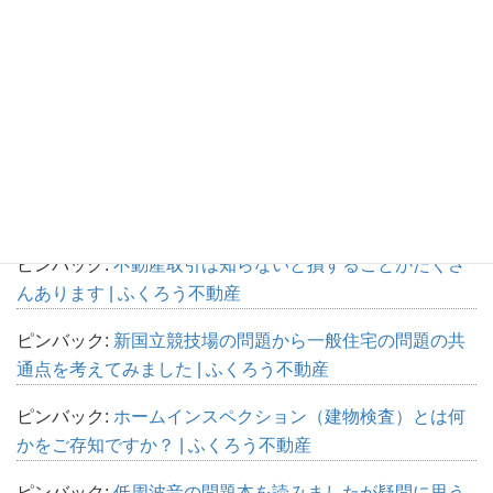
ピンバック:
低周波音問題でG特性と呼ばれる数値はかえ
って問題を大きくしている気がします | ふくろう不動産
ピンバック:
ホームインスペクション（建物検査）とは何
かをご存知ですか？ | ふくろう不動産
ピンバック:
騒音測定器などを作っているリオンが主催す
る講習会に参加しました | ふくろう不動産
ピンバック:
不動産取引は知らないと損することがたくさ
んあります | ふくろう不動産
ピンバック:
新国立競技場の問題から一般住宅の問題の共
通点を考えてみました | ふくろう不動産
ピンバック:
ホームインスペクション（建物検査）とは何
かをご存知ですか？ | ふくろう不動産
ピンバック:
低周波音の問題本を読みましたが疑問に思う