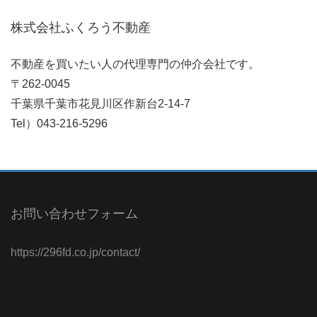
株式会社ふくろう不動産
不動産を買いたい人の代理専門の仲介会社です。
〒262-0045
千葉県千葉市花見川区作新台2-14-7
Tel）043-216-5296
お問い合わせフォーム
https://296fd.co.jp/contact/