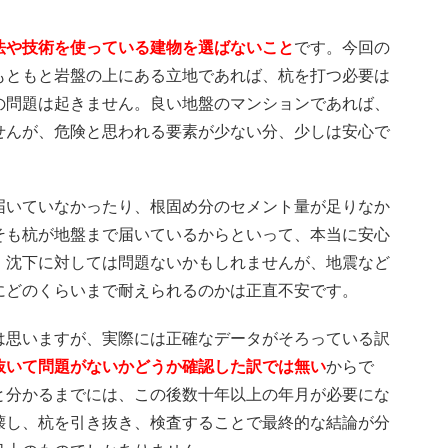
法や技術を使っている建物を選ばないこと
です。今回の
もともと岩盤の上にある立地であれば、杭を打つ必要は
の問題は起きません。良い地盤のマンションであれば、
せんが、危険と思われる要素が少ない分、少しは安心で
届いていなかったり、根固め分のセメント量が足りなか
そも杭が地盤まで届いているからといって、本当に安心
。沈下に対しては問題ないかもしれませんが、地震など
にどのくらいまで耐えられるのかは正直不安です。
は思いますが、実際には正確なデータがそろっている訳
抜いて問題がないかどうか確認した訳では無い
からで
と分かるまでには、この後数十年以上の年月が必要にな
壊し、杭を引き抜き、検査することで最終的な結論が分