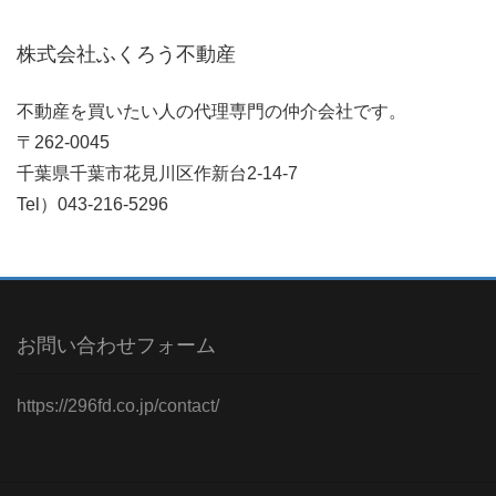
株式会社ふくろう不動産
不動産を買いたい人の代理専門の仲介会社です。
〒262-0045
千葉県千葉市花見川区作新台2-14-7
Tel）043-216-5296
お問い合わせフォーム
https://296fd.co.jp/contact/