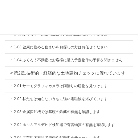
第1章.米国式エージェントサービスは片手取引の仲介です
1-01.ふくろう不動産は情報公開と検査機能が充実しています
1-02.ふくろう不動産は建築専門誌の編集者が作りました
1-03.健康に住める住まいをお探しの方はお任せください
1-04.ふくろう不動産はお客様に購入予定物件の予算を聞きません
第2章.技術的・経済的な土地建物チェックに優れています
2-01.サーモグラフィカメラは雨漏りの建物を見つけます
2-02.私たちは知らないうちに強い電磁波を浴びています
2-03.金属探知機では基礎の鉄筋の有無を確認します
2-04.ホルムアルデヒド検知器で有害物質の有無を確認します
2-05.工業用内視鏡で壁内や配管内をチェックします