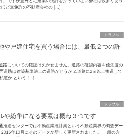
う。ですが意外と宅建業の免許を持っていない会社は数多くあり
ほど無免許の不動産会社の […]
トラブル
地や戸建住宅を買う場合には、最低２つの許
道路についての確認は欠かせません。道路の確認内容を優先度の
前面道路は建築基準法上の道路かどうか 2.道路に2ｍ以上接道して
道か という […]
トラブル
ルや紛争になる要素は概ね３つです
通推進センターでは不動産業統計集という不動産業界の調査デー
2016年10月にそのデータが新しく更新されました。 一般の方