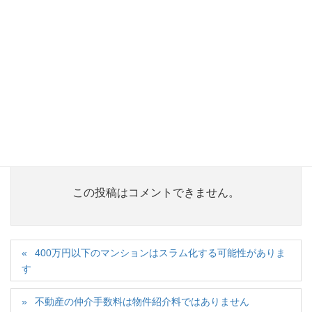
ピンバック:
建物検査は有効ですが瑕疵を100％の確率で
見つける事はできません | ふくろう不動産
ピンバック:
一戸建て欠陥住宅の代表的な問題とその見分
け方を知っておきましょう | ふくろう不動産
ピンバック:
床下換気口の作り方と使われ方を見るだけで
も建物の保存状況が判断できます | ふくろう不動産
この投稿はコメントできません。
400万円以下のマンションはスラム化する可能性がありま
す
不動産の仲介手数料は物件紹介料ではありません