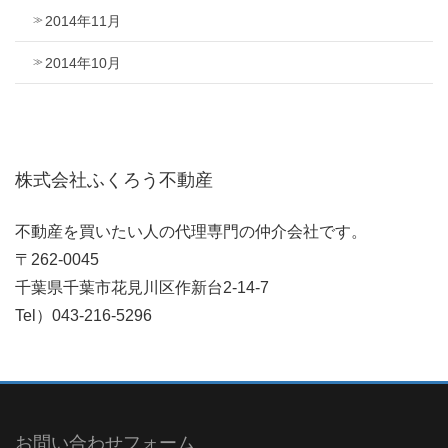
2014年11月
2014年10月
株式会社ふくろう不動産
不動産を買いたい人の代理専門の仲介会社です。
〒262-0045
千葉県千葉市花見川区作新台2-14-7
Tel）043-216-5296
お問い合わせフォーム