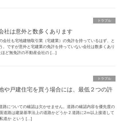
トラブル
会社は意外と数多くあります
の会社も宅地建物取引業（宅建業）の免許を持っているはず、と
う。ですが意外と宅建業の免許を持っていない会社は数多くあり
ほど無免許の不動産会社の […]
トラブル
地や戸建住宅を買う場合には、最低２つの許
道路についての確認は欠かせません。道路の確認内容を優先度の
前面道路は建築基準法上の道路かどうか 2.道路に2ｍ以上接道して
道か という […]