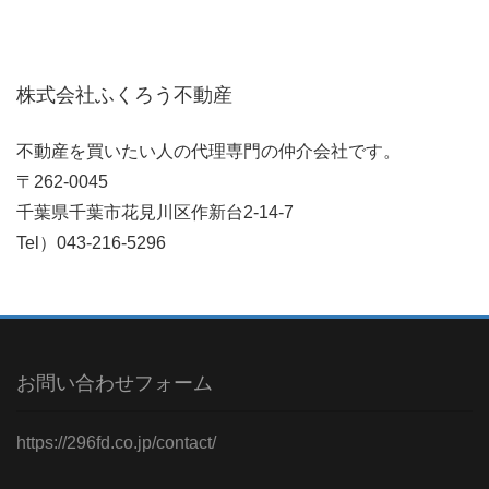
株式会社ふくろう不動産
不動産を買いたい人の代理専門の仲介会社です。
〒262-0045
千葉県千葉市花見川区作新台2-14-7
Tel）043-216-5296
お問い合わせフォーム
https://296fd.co.jp/contact/