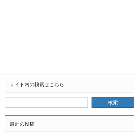
カテゴリー
お客様の自己啓発
、
住まいの機能
タグ
マンション
資産価値
欠陥マンションの見分け方の記事にも役に立たないものが
結構あります
不動産の価格が妥当かどうかを調べるときに土地総合情報
システムが役立ちます
サイト内の検索はこちら
最近の投稿