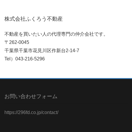
株式会社ふくろう不動産
不動産を買いたい人の代理専門の仲介会社です。
〒262-0045
千葉県千葉市花見川区作新台2-14-7
Tel）043-216-5296
お問い合わせフォーム
https://296fd.co.jp/contact/