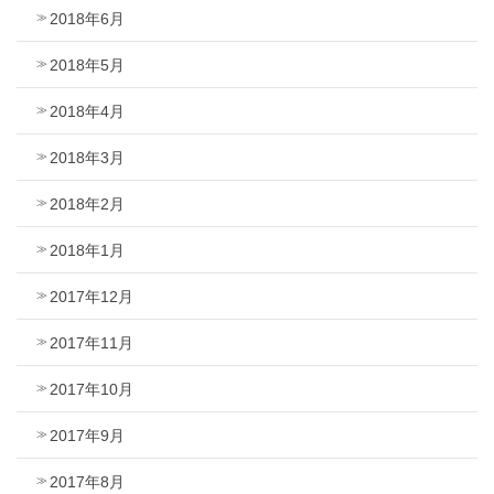
2018年6月
2018年5月
2018年4月
2018年3月
2018年2月
2018年1月
2017年12月
2017年11月
2017年10月
2017年9月
2017年8月